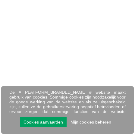
De # PLATFORM_BRANDED_NAME # website maakt
gebruik van cookies. Sommige cookies zijn noodzakelijk voor
de goede werking van de website en als ze uitgeschakeld
zijn, zullen ze de gebruikerservaring negatief beïnvloeden of
ervoor zorgen dat sommige functies van de website
uitgeschakeld zijn. Andere cookies worden gebruikt voor
analyse- of marketingdoeleinden.
Cookies aanvaarden
Mijn cookies beheren