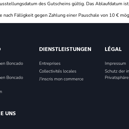
h Ausstellungsdatum des Gutscheins gültig. Das Ablaufdatum 
e nach Fälligkeit gegen Zahlung einer Pauschale von 10 € mög
O
DIENSTLEISTUNGEN
LÉGAL
inen Boncado
Entreprises
Impressum
Collectivités locales
Schutz der i
inen Boncado
Privatsphäre
J'inscris mon commerce
n
IE UNS