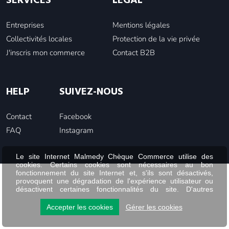
SERVICES
LÉGAL
Entreprises
Mentions légales
Collectivités locales
Protection de la vie privée
J'inscris mon commerce
Contact B2B
HELP
SUIVEZ-NOUS
Contact
Facebook
FAQ
Instagram
Le site Internet Malmedy Chèque Commerce utilise des
cookies. Certains cookies sont nécessaires au bon
fonctionnement du site Internet et, s'ils sont désactivés,
provoquent une dégradation de l'expérience utilisateur ou
désactivent certaines fonctionnalités du site. D'autres
cookies sont utilisés à des fins d'analyse ou de marketing.
Accepter les cookies
Gérer les cookies